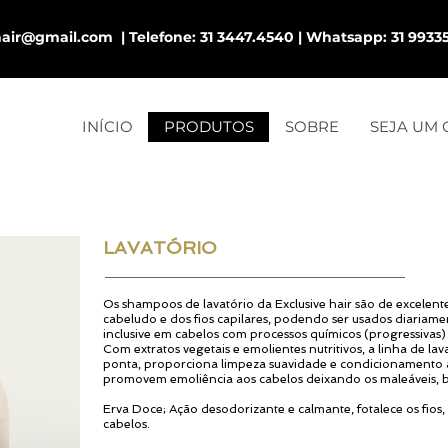
ehair@gmail.com
|
Telefone
: 31 3447.4540 |
Whatsapp
: 31 9933
INÍCIO
PRODUTOS
SOBRE
SEJA UM
LAVATÓRIO
Os shampoos de lavatório da Exclusive hair são de excelent
cabeludo e dos fios capilares, podendo ser usados diariame
inclusive em cabelos com processos químicos (progressivas)
Com extratos vegetais e emolientes nutritivos, a linha de lav
ponta, proporciona limpeza suavidade e condicionamento 
promovem emoliência aos cabelos deixando os maleáveis, b
Erva Doce; Ação desodorizante e calmante, fotalece os fio
cabelos.