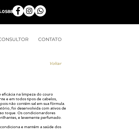
5.0588
 CONSULTOR
CONTATO
Voltar
e eficácia na limpeza do couro
nte e em todos tipos de cabelos,
 pois não contém sal em sua fórmula.
atório, foi desenvolvida com ativos de
ao toque. Os condicionardores
rilhantes, e levemente perfumado.
s, condiciona e mantém a saúde dos