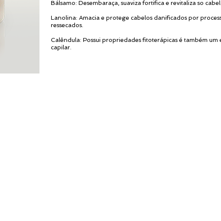
Bálsamo: Desembaraça, suaviza fortifica e revitaliza so cabel
Lanolina: Amacia e protege cabelos danificados por proces
ressecados.
Calêndula: Possui propriedades fitoterápicas é também um e
capilar.
L
A Exclusive Hair não se responsabiliza
por produtos adquiridos pela
internet. Procure um distribuidor
autorizado, solicite o contato do
mesmo preenchendo nosso
formulário de contato. Os produtos
Exclusive Hair são vendidos através
de nossos distribuidores e a alguns