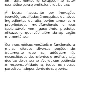
em tratamentos e soluções no setor
cosmético para o profissional da beleza.
A busca incessante por inovações
tecnológicas aliadas à pesquisas de novos
ingredientes de alta performance, com
propriedades multifuncionais e eco
sustentáveis vem garantindo produtos
eficazes e que vão além da aplicação
momentânea.
Com cosméticos versáteis e funcionais, a
marca oferece diversas opções de
tratamento que se adéquam às
necessidades dos clientes e profissionais,
dedicando o mesmo nível de competência
e responsabilidade a todos os nossos
parceiros, independente de seu porte.
Missão
A Exclusive Hair tem como missão
proporcionar resultados
satisfatórios em relação à beleza e