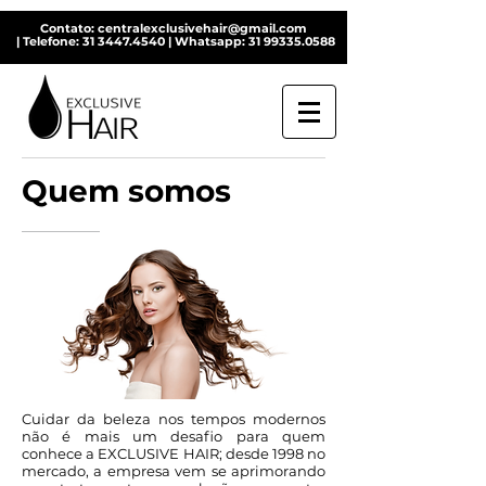
Contato
:
centralexclusivehair@gmail.com
|
Telefone
:
31 3447.4540
|
Whatsapp
:
31 99335.0588
Quem somos
Cuidar da beleza nos tempos modernos
não é mais um desafio para quem
conhece a EXCLUSIVE HAIR; desde 1998 no
mercado, a empresa vem se aprimorando