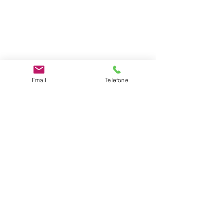
Localização:
Rua dos pinheiros, 288,
Galpão,
Bom Destino, Santa Luzia,
Minas Geras CEP: 33060-010
Email
Telefone
Telefone:
31 3447.4540 / 31 99335.0588
centralexclusivehair@gmail.c
om
2026 - Todos os direitos reservados.